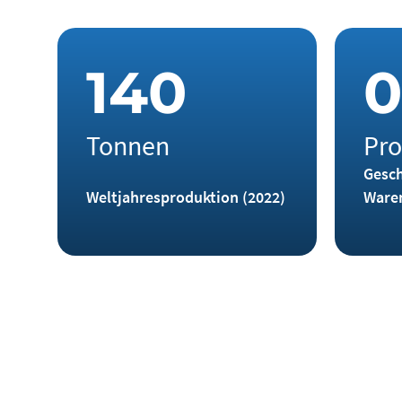
1
4
0
0
Tonnen
Pro
Gesch
Weltjahresproduktion (2022)
Ware