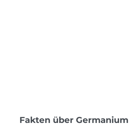
Energiespeichertechnik
Glasfaserkabel
Infrarotoptik
Polymerisationskatalysatoren für Kunststoffher
Quantenpunkt-Solarzellen
Medizinsektor
Halbleiter
Fakten über Germanium