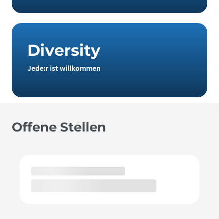
D
i
v
e
r
s
i
t
y
Jede:r ist willkommen
Offene Stellen