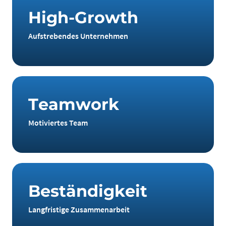
H
i
g
h
-
G
r
o
w
t
h
Aufstrebendes Unternehmen
T
e
a
m
w
o
r
k
Motiviertes Team
B
e
s
t
ä
n
d
i
g
k
e
i
t
Langfristige Zusammenarbeit