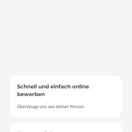
In einem dritten Schritt tauschen wir uns über deine
fachlichen Kompetenzen mit dir aus. Hier kannst du uns
bestenfalls davon überzeugen, warum wir dich in unserem
Team brauchen. Ist auch diese Hürde genommen, würden
wir dich gerne im letzten Schritt mit dem gesamten Team
bekannt machen. Sollten wir nach diesem letzten Gespräch
feststellen, dass wir gerne zusammenarbeiten wollen, wird
dir unser Justiziar deinen persönlichen Arbeitsvertrag
zukommen lassen. Es ist uns wichtig, dass du im Rahmen
des Bewerbungsprozesses mit uns jederzeit weißt, wo du
stehst und welcher Schritt der nächste ist. Du erhältst von
uns stets ein ehrliches Feedback.
Schnell und einfach online
bewerben
Überzeuge uns von deiner Person