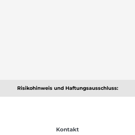
für Effizienz und Stabilität
Die schwere Seltene Erde Yttriumoxid ist ein
unverzichtbarer Werkstoff für Hochtechnologien, in
denen Präzision, Temperaturbeständigkeit und
Langlebigkeit gefragt sind.
Risikohinweis und Haftungsausschluss:
Die hier angebotenen Beiträge, Informationen und
Analysen dienen ausschließlich der Information und
stellen keine Kauf- bzw. Verkaufsempfehlungen dar.
Sie sind weder explizit noch implizit als Zusicherung
Kontakt
einer bestimmten Kursentwicklung oder als