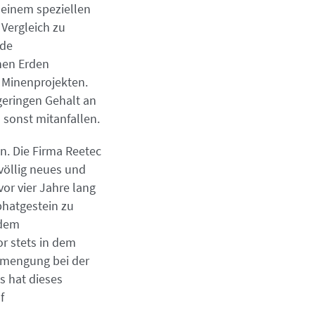
 einem speziellen
 Vergleich zu
nde
nen Erden
n Minenprojekten.
geringen Gehalt an
 sonst mitanfallen.
n. Die Firma Reetec
völlig neues und
or vier Jahre lang
phatgestein zu
 dem
r stets in dem
eimengung bei der
s hat dieses
f