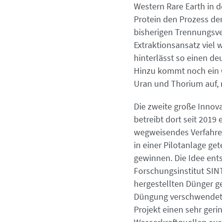
Western Rare Earth in d
Protein den Prozess der
bisherigen Trennungsve
Extraktionsansatz viel
hinterlässt so einen d
Hinzu kommt noch ein Gl
Uran und Thorium auf, r
Die zweite große Innov
betreibt dort seit 2019
wegweisendes Verfahren
in einer Pilotanlage ge
gewinnen. Die Idee ent
Forschungsinstitut SINT
hergestellten Dünger g
Düngung verschwendet w
Projekt einen sehr geri