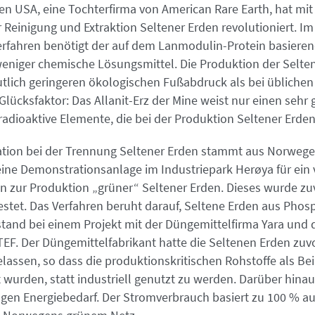
en USA, eine Tochterfirma von American Rare Earth, hat mit
 Reinigung und Extraktion Seltener Erden revolutioniert. Im
rfahren benötigt der auf dem Lanmodulin-Protein basiere
 weniger chemische Lösungsmittel. Die Produktion der Selte
eutlich geringeren ökologischen Fußabdruck als bei übliche
ücksfaktor: Das Allanit-Erz der Mine weist nur einen sehr 
adioaktive Elemente, die bei der Produktion Seltener Erden
ation bei der Trennung Seltener Erden stammt aus Norwege
 eine Demonstrationsanlage im Industriepark Herøya für ein 
 zur Produktion „grüner“ Seltener Erden. Dieses wurde zuv
testet. Das Verfahren beruht darauf, Seltene Erden aus Phos
stand bei einem Projekt mit der Düngemittelfirma Yara und
EF. Der Düngemittelfabrikant hatte die Seltenen Erden zuvo
elassen, so dass die produktionskritischen Rohstoffe als B
urden, statt industriell genutzt zu werden. Darüber hinau
ngen Energiebedarf. Der Stromverbrauch basiert zu 100 % au