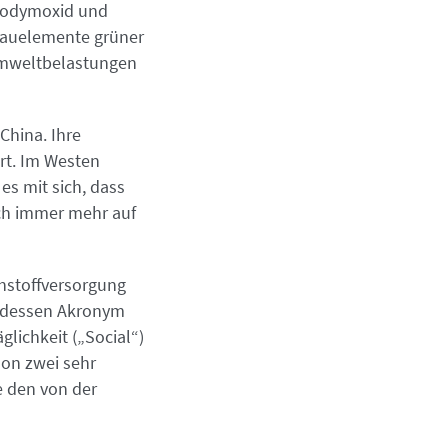
Neodymoxid und
Bauelemente grüner
 Umweltbelastungen
China. Ihre
rt. Im Westen
es mit sich, dass
uch immer mehr auf
ohstoffversorgung
, dessen Akronym
lichkeit („Social“)
hon zwei sehr
e den von der