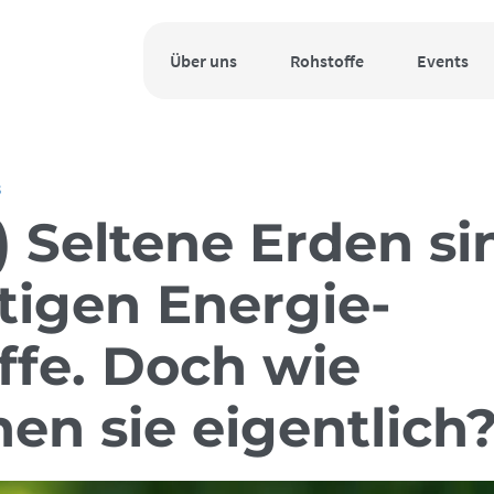
Über uns
Rohstoffe
Events
3
) Seltene Erden si
tigen Energie-
ffe. Doch wie
en sie eigentlich