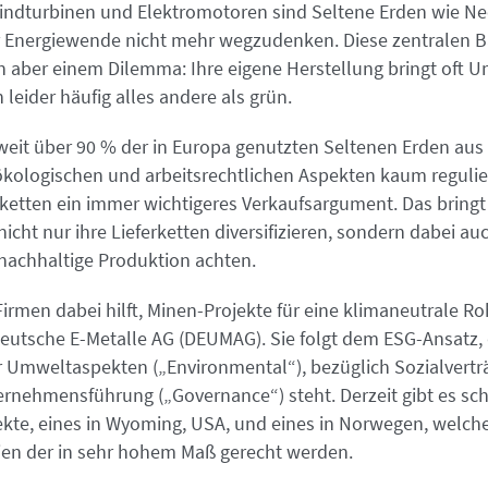
Windturbinen und Elektromotoren sind Seltene Erden wie 
r Energiewende nicht mehr wegzudenken. Diese zentralen 
n aber einem Dilemma: Ihre eigene Herstellung bringt oft
 leider häufig alles andere als grün.
t über 90 % der in Europa genutzten Seltenen Erden aus 
ökologischen und arbeitsrechtlichen Aspekten kaum regulie
ketten ein immer wichtigeres Verkaufsargument. Das bringt 
icht nur ihre Lieferketten diversifizieren, sondern dabei a
nachhaltige Produktion achten.
irmen dabei hilft, Minen-Projekte für eine klimaneutrale R
e Deutsche E-Metalle AG (DEUMAG). Sie folgt dem ESG-Ansatz
r Umweltaspekten („Environmental“), bezüglich Sozialverträg
ternehmensführung („Governance“) steht. Derzeit gibt es sc
ekte, eines in Wyoming, USA, und eines in Norwegen, welch
ien der in sehr hohem Maß gerecht werden.