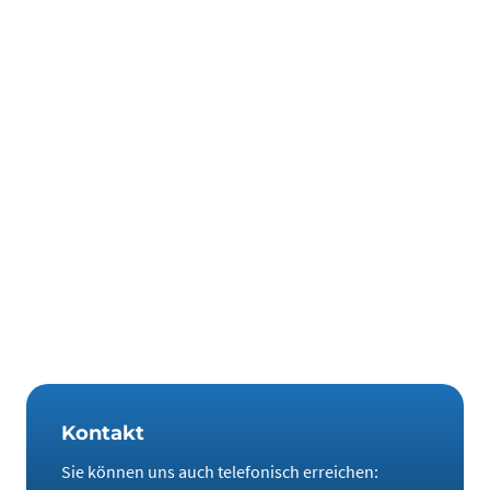
Fazit: Nicht Zölle, sondern Rohstoffe
werden entscheiden
Ob die aktuelle Zoll-Debatte zu einem echten Handelskrieg
eskaliert, ist noch nicht ausgemacht. Doch eines steht fest:
Europa tritt in diesen Konflikt aus einer deutlich
verwundbareren Position an als die USA es je getan haben.
Sollte die Eskalation weiter voranschreiten, werden am
Ende nicht Strafzölle das entscheidende Machtmittel sein –
sondern Rohstoffe. Und wer sie kontrolliert.
Kontakt
Sie können uns auch telefonisch erreichen: