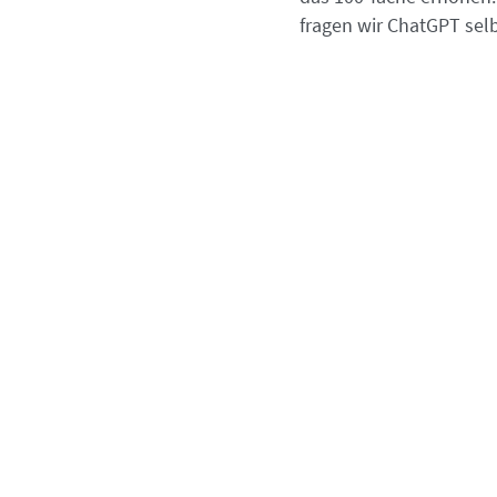
fragen wir ChatGPT selb
Der Ersatz von Ele
VSCSEL-Laser kennen wir von der Ge
Lichtquelle dienen. Wissenschaftler 
entwickelt, der 100-mal energieeffizi