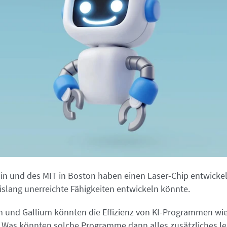
in und des MIT in Boston haben einen Laser-Chip entwickel
bislang unerreichte Fähigkeiten entwickeln könnte.
m und Gallium könnten die Effizienz von KI-Programmen wi
 Was könnten solche Programme dann alles zusätzliches l