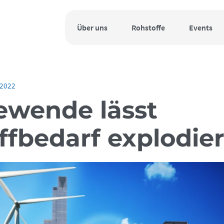
Über uns
Rohstoffe
Events
.2022
ewende lässt
ffbedarf explodie