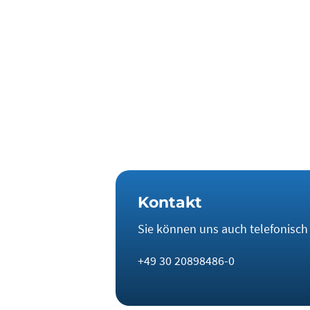
Auf Basis ihrer Erhebung zeigen die 
Importe, den Ausbau von einheimisch
Wir von der Noble BC kennen noch ein
können Anleger helfen, diese wichtig
gewährleisten. Die Blockchain-Lösu
Kontakt
Sie können uns auch telefonisch e
+49 30 20898486-0