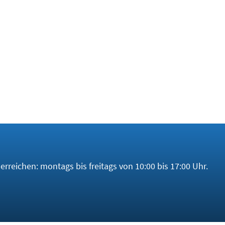
Veranlasser der Studie einige wichtige Lösungswege auf: Die
em Bergbau und Raffinerien vor Ort, und mehr Recycling.
en weiteren Weg: Die zeitnahe Investition in die von der In
en Rohstoffe ins Land zu holen und die Versorgungssicherhe
ng der
Finomet
bietet Investoren dabei zusätzliche Sicherhei
rreichen: montags bis freitags von 10:00 bis 17:00 Uhr.