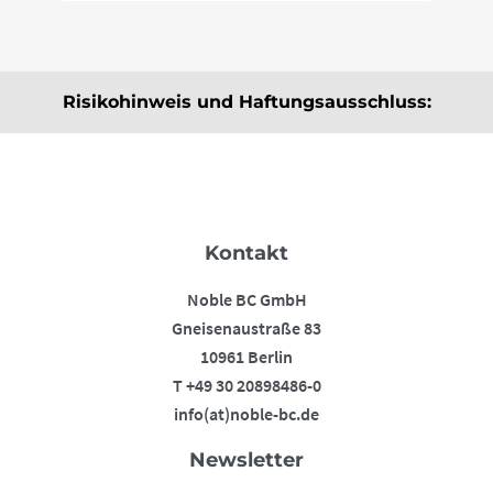
Risikohinweis und Haftungsausschluss:
Die hier angebotenen Beiträge, Informationen und
Analysen dienen ausschließlich der Information und
stellen keine Kauf- bzw. Verkaufsempfehlungen dar.
Sie sind weder explizit noch implizit als Zusicherung
Kontakt
einer bestimmten Kursentwicklung oder als
Handlungsaufforderung zu verstehen. Der Erwerb von
Noble BC GmbH
Rohstoffen birgt Risiken, die bis zum Totalverlust des
Gneisenaustraße 83
eingesetzten Kapitals führen können. Die
10961 Berlin
Informationen ersetzen keine, auf die individuellen
T +49 30 20898486-0
Bedürfnisse ausgerichtete, fachkundige
info(at)noble-bc.de
Anlageberatung. Eine Haftung oder Garantie für die
Aktualität, Richtigkeit, Angemessenheit und
Newsletter
Vollständigkeit der zur Verfügung gestellten