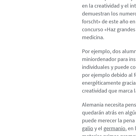
en la creatividad y el i
demuestran los numeros
forscht» de este año e
concurso «Haz grandes l
medicina.
Por ejemplo, dos alumno
miniordenador para insta
individuales y puede co
por ejemplo debido al f
energéticamente gracias
creatividad que marca l
Alemania necesita pens
quedarán atrás en algú
puede merecer la pena 
galio
y el
germanio
, en