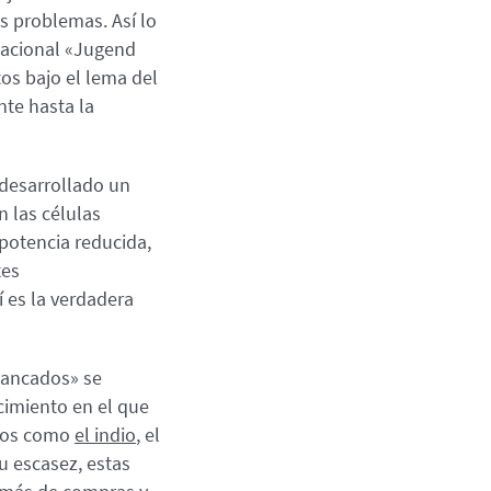
os problemas. Así lo
nacional «Jugend
os bajo el lema del
nte hasta la
 desarrollado un
n las células
 potencia reducida,
tes
í es la verdadera
tancados» se
cimiento en el que
icos como
el indio
, el
su escasez, estas