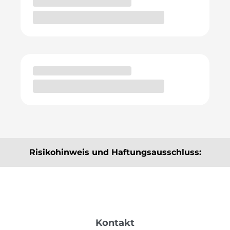
Risikohinweis und Haftungsausschluss:
Die hier angebotenen Beiträge, Informationen und
Analysen dienen ausschließlich der Information und
stellen keine Kauf- bzw. Verkaufsempfehlungen dar.
Sie sind weder explizit noch implizit als Zusicherung
Kontakt