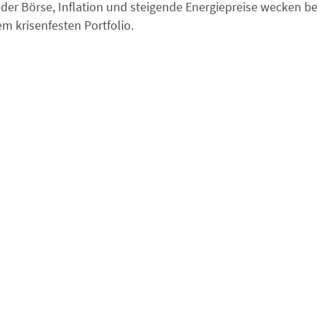
der Börse, Inflation und steigende Energiepreise wecken be
m krisenfesten Portfolio.
hmte Hedgefonds-Manager Ray Dalio die perfekte Anlagestra
Parity“-Portfolio ist dabei risikoarm und weist eine gute R
ie darauf, durch die Risiko-Gleichgewichtung ihrer einzelnen
 Buch „Money – Master the Game“ hat der Redner und Life-C
er-Portfolio“ zusammengefasst. Dieses besteht aus: