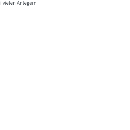
i vielen Anlegern
tegie für jede wirtschaftliche
enditeentwicklung auf. Wie ihr Name
 Assets die Gesamtvolatilität eines
oach Tony Robbins diese Idee