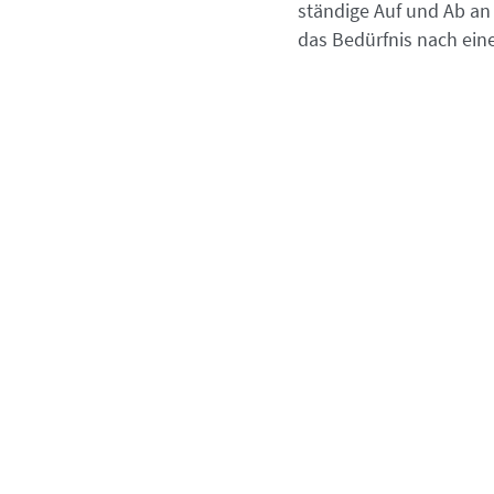
ständige Auf und Ab an 
das Bedürfnis nach eine
Im Jahr 1996 entwickelt der weltberü
„Wetterlage“. Sein sogenanntes „Risk 
schon sagt, setzt diese Anlagestrateg
Portfolios zu minimieren. In seinem
aufgegriffen und in einem „All-Weath