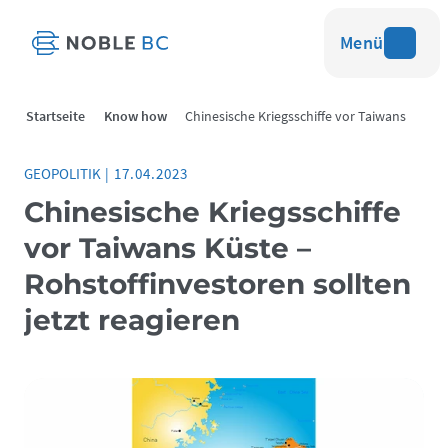
Menü
Startseite
Know how
Chinesische Kriegsschiffe vor Taiwans
Küste
GEOPOLITIK
|
17.04.2023
Chinesische Kriegs­schiffe
vor Taiwans Küste –
Rohstoff­investoren sollten
jetzt reagieren