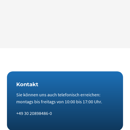
Pressekontakt
Noble Elements GmbH
Andreas Kroll, Geschäftsführer
Gneisenaustraße 83, 10961 Berlin
Telefon:
+49 (0)30 208 984 860
E-Mail:
info@noble-elements.de
Website:
www.noble-elements.de
Kontakt
Sie können uns auch telefonisch erreichen:
montags bis freitags von 10:00 bis 17:00 Uhr.
+49 30 20898486-0