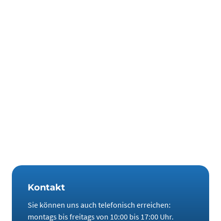
Jetzt investieren und vor
Wohlstandsverlust schützen!
Fazit: So kann es nicht weitergehen. Die Preise werden
steigen und unser Wohlstand sinken. Es gibt aber auch eine
gute Nachricht: Anleger können derzeit Seltene Erden
besonders günstig kaufen.
Kontakt
Sie können uns auch telefonisch erreichen:
montags bis freitags von 10:00 bis 17:00 Uhr.