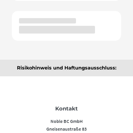
Risikohinweis und Haftungsausschluss:
Die hier angebotenen Beiträge, Informationen und
Analysen dienen ausschließlich der Information und
stellen keine Kauf- bzw. Verkaufsempfehlungen dar.
Sie sind weder explizit noch implizit als Zusicherung
Kontakt
einer bestimmten Kursentwicklung oder als
Handlungsaufforderung zu verstehen. Der Erwerb von
Noble BC GmbH
Rohstoffen birgt Risiken, die bis zum Totalverlust des
Gneisenaustraße 83