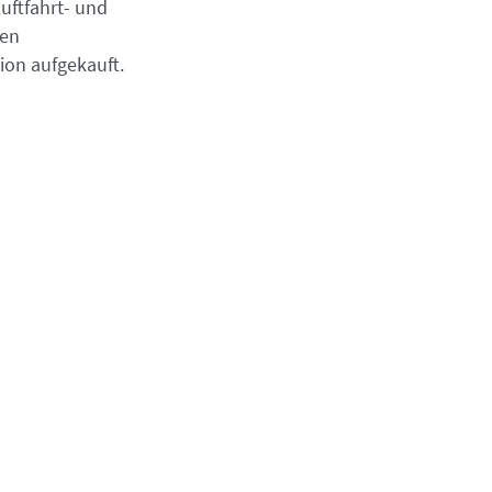
uftfahrt- und
ten
ion aufgekauft.
n von nur rund
65 Tonnen
, seltener
ngen
in modernen