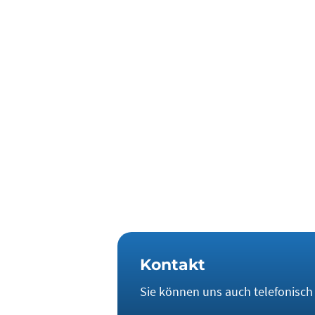
Aktionshinweis zu
Die nächste Preiserhöhung steht bev
jetzt aktiv werden.
Kontaktieren Sie uns für ein indivi
Kontakt
Sie können uns auch telefonisch e