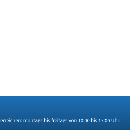
 Rhenium
or.
Ab nächster Woche steigen die Kurse
– wer noch zum akt
duelles Angebot und sichern Sie sich Rhenium zum alten Ku
rreichen: montags bis freitags von 10:00 bis 17:00 Uhr.