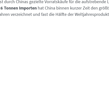
t durch Chinas gezielte Vorratskäufe für die aufstrebende L
26 Tonnen Importen
hat China binnen kurzer Zeit den größ
hren verzeichnet und fast die Hälfte der Weltjahresprodukt
wendungen treiben den Wert
 und gefragtesten Metalle
– mit einer Weltjahresproduktio
tzebeständigkeit macht es
unverzichtbar für Superlegieru