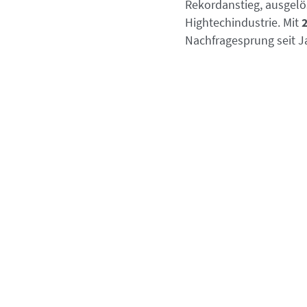
Rekordanstieg, ausgelös
Hightechindustrie. Mit
Nachfragesprung seit Ja
Seltenheit und An
Rhenium bleibt eines der
seltensten
als Gold. Seine außergewöhnliche Hi