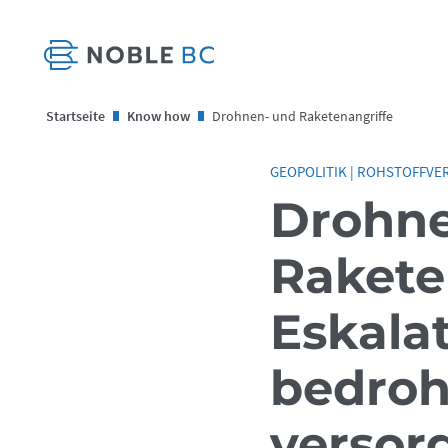
Startseite
Know how
Drohnen- und Raketenangriffe
GEOPOLITIK
|
ROHSTOFFVE
Drohne
Rakete
Eskala
bedroh
versor