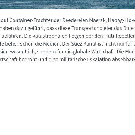
e auf Container-Frachter der Reedereien Maersk, Hapag-Llo
aben dazu geführt, dass diese Transport­anbieter das Rot
t befahren. Die katastrophalen Folgen der den Huti-Rebel
e beherrschen die Medien. Der Suez Kanal ist nicht nur für
en wesentlich, sondern für die globale Wirtschaft. Die Med
wirtschaft bedroht und eine militärische Eskalation absehbar