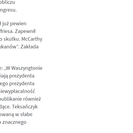
obliczu
ongresu.
 już pewien
riesa. Zapewnił
do skutku. McCarthy
rykanów”. Zakłada
ze: „W Waszyngtonie
iają prezydenta
łego prezydenta
niewypłacalność
publikanie również
idące. Teksańczyk
kowaną w słabe
o znacznego