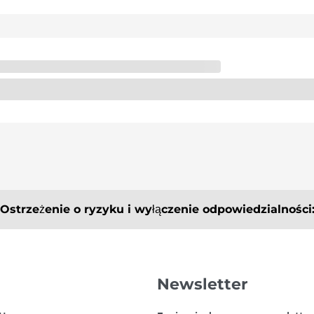
Ostrzeżenie o ryzyku i wyłączenie odpowiedzialności
je i analizy służą wyłącznie celom informacyjnym i nie stan
raźny ani dorozumiany jako gwarancji określonego rozwoju
Newsletter
 które może prowadzić do całkowitej utraty zainwestowane
 dostosowanego do indywidualnych potrzeb. Nie ponosimy 