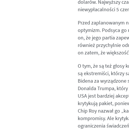
dolarów. Najwyższy cza
niewypłacalności 5 czer
Przed zaplanowanym na
optymizm. Podsyca go 
on, że jego partia zap
również przychylnie od
on zatem, że większość
O tym, że są też głosy 
są ekstremiści, którzy
Bidena za wyrządzone s
Donalda Trumpa, który
USA jest bardziej akce
krytykują pakiet, ponie
Chip Roy nazwał go „k
kompromisy. Ale kryty
ograniczenia świadczeń