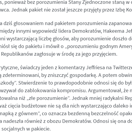
s, ponieważ bez porozumienia Stany Zjednoczone staną w 
wca. Jednak pakiet nie został jeszcze przyjęty przez Izbę K
 dziś głosowaniem nad pakietem porozumienia zapanował
między innymi wypowiedź lidera Demokratów, Hakeema Jeff
ewni wystarczającą liczbę głosów, aby porozumienie doszło 
niósł się do pakietu i mówił o „porozumieniu godnym Ame
 Republikanów zagłosuje w środę za jego przyjęciem.
krytyczne, świadczy jeden z komentarzy Jeffriesa na Twitter
 są zdeterminowani, by zniszczyć gospodarkę. A potem obwin
zkody”. Stwierdzenie to prawdopodobnie odnosi się do by
 wzywał do zablokowania kompromisu. Argumentował, że 
ptowalna niż „złe porozumienie”. Jednak mniej radykalni Re
waż cięcia budżetowe nie są dla nich wystarczająco daleko 
anapką z gównem”, co oznacza bezdenną bezczelność opa
ka nadeszła również z obozu Demokratów. Odnosi się ona d
 socjalnych w pakiecie.