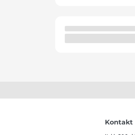
Zamieszczone tutaj artykuły, informac
Nie należy ich rozumieć w sposób wy
Kontakt
Zakup surowców wiąże się z ryzykiem,
fachowego doradztwa inwestycyjnego